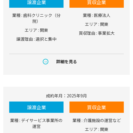
譲渡企業
買収企業
業種 : 歯科クリニック（分
業種 : 医療法人
院）
エリア : 関東
エリア : 関東
買収理由 : 事業拡大
譲渡理由 : 選択と集中
詳細を見る
→
成約年月：2025年9月
譲渡企業
買収企業
業種 : デイサービス事業所の
業種 : 介護施設の運営など
運営
エリア : 関東