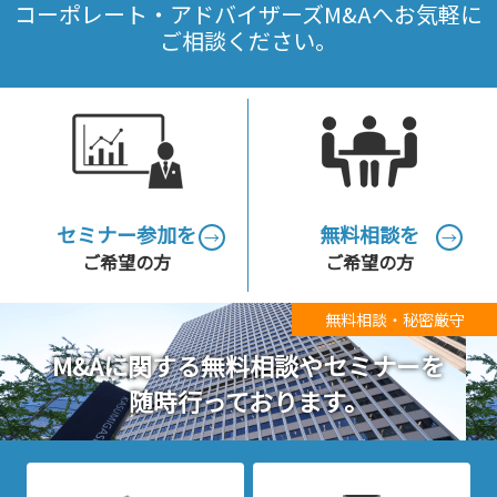
コーポレート・アドバイザーズM&Aへお気軽に
ご相談ください。
セミナー参加を
無料相談を
→
→
ご希望の方
ご希望の方
無料相談・秘密厳守
M&Aに関する無料相談やセミナーを
随時行っております。