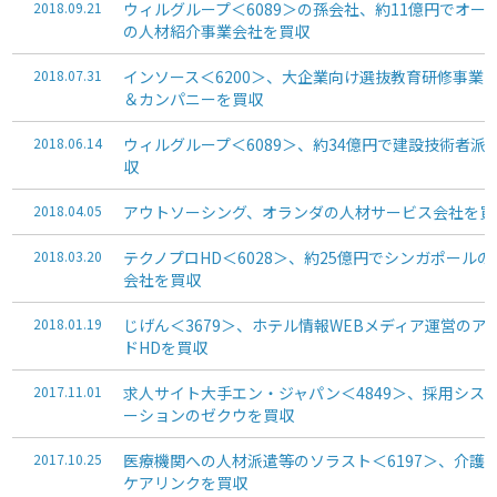
2018.09.21
ウィルグループ＜6089＞の孫会社、約11億円でオー
の人材紹介事業会社を買収
2018.07.31
インソース＜6200＞、大企業向け選抜教育研修事業
＆カンパニーを買収
2018.06.14
ウィルグループ＜6089＞、約34億円で建設技術者派
収
2018.04.05
アウトソーシング、オランダの人材サービス会社を買
2018.03.20
テクノプロHD＜6028＞、約25億円でシンガポール
会社を買収
2018.01.19
じげん＜3679＞、ホテル情報WEBメディア運営のア
ドHDを買収
2017.11.01
求人サイト大手エン・ジャパン＜4849＞、採用シス
ーションのゼクウを買収
2017.10.25
医療機関への人材派遣等のソラスト＜6197＞、介護
ケアリンクを買収