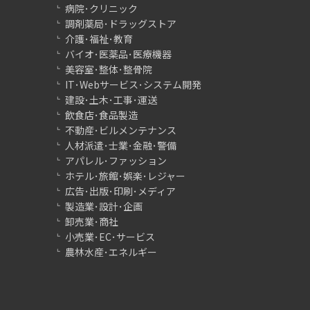
病院･クリニック
調剤薬局･ドラッグストア
介護･福祉･教育
バイオ･医薬品･医療機器
美容室･整体･整骨院
IT･Webサービス･システム開発
建設･土木･工事･運送
飲食店･食品製造
不動産･ビルメンテナンス
人材派遣･士業･金融･警備
アパレル･ファッション
ホテル･旅館･娯楽･レジャー
広告･出版･印刷･メディア
製造業･設計･企画
卸売業･商社
小売業･EC･サービス
農林水産･エネルギー