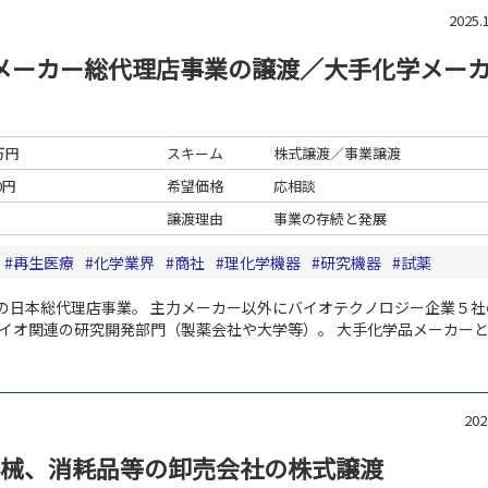
2025
メーカー総代理店事業の譲渡／大手化学メー
0万円
スキーム
株式譲渡／事業譲渡
0円
希望価格
応相談
譲渡理由
事業の存続と発展
再生医療
化学業界
商社
理化学機器
研究機器
試薬
の日本総代理店事業。
主力メーカー以外にバイオテクノロジー企業５社
バイオ関連の研究開発部門（製薬会社や大学等）。
大手化学品メーカー
20
械、消耗品等の卸売会社の株式譲渡