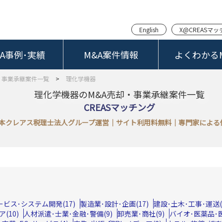
English
X@CREASマ
&A事例･実績
M&A案件情報
よくわかるM
・事業承継案件一覧
>
理化学機器
理化学機器のM&A売却・事業承継案件一覧
CREASマッチング
本クレアス税理士法人グループ運営｜サイト利用料無料｜専門家による
サービス･システム開発(17)
製造業･設計･企画(17)
建設･土木･工事･運送(1
(10)
人材派遣･士業･金融･警備(9)
卸売業･商社(9)
バイオ･医薬品･医