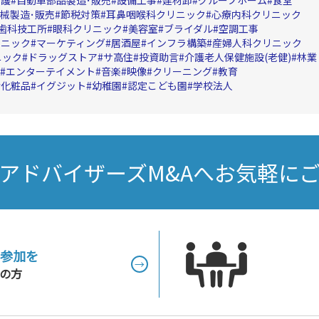
械製造･販売
節税対策
耳鼻咽喉科クリニック
心療内科クリニック
歯科技工所
眼科クリニック
美容室
ブライダル
空調工事
リニック
マーケティング
居酒屋
インフラ構築
産婦人科クリニック
ニック
ドラッグストア
サ高住
投資助言
介護老人保健施設(老健)
林業
エンターテイメント
音楽
映像
クリーニング
教育
化粧品
イグジット
幼稚園
認定こども園
学校法人
アドバイザーズM&Aへお気軽に
参加を
→
の方