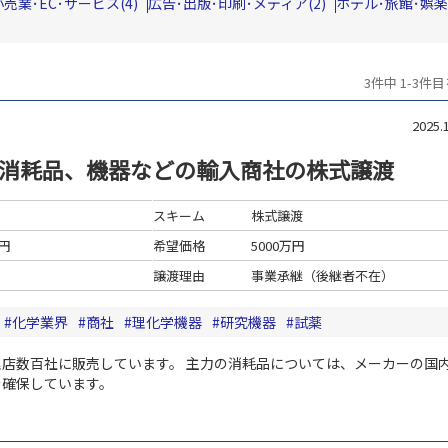
小売業･EC･サービス(4)
広告･出版･印刷･メディア(2)
ホテル･旅館･娯楽
3件中 1-3件
2025
消耗品、機器などの輸入商社の株式譲渡
スキーム
株式譲渡
万円
希望価格
5000万円
譲渡理由
事業承継（後継者不在）
化学業界
商社
理化学機器
研究機器
試薬
理店数百社に販売しています。
主力の消耗品については、メーカーの国
を確保しています。