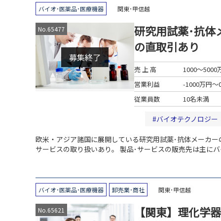
バイオ･医薬品･医療機器
関東･甲信越
研究用試薬･抗体
No.65477
の直取引あり
募集終了
売 上 高
1000～500
営業利益
-1000万円〜
従業員数
10名未満
バイオテクノロジー
欧米・アジア諸国に展開している研究用試薬･抗体メーカー
サービスの取り扱いあり。
製品･サービスの販売先は主に
契約あり。
バイオ･医薬品･医療機器
卸売業･商社
関東･甲信越
【関東】理化学器
No.65621