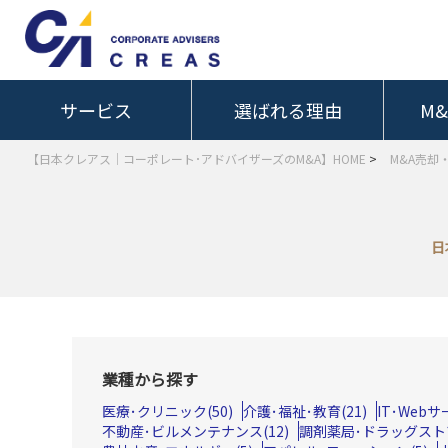
サービス
選ばれる理由
M
【日本クレアス｜コーポレート･アドバイザーズのM&A】HOME
>
M&A売却
日
業種から探す
医療･クリニック(50)
介護･福祉･教育(21)
IT･Web
不動産･ビルメンテナンス(12)
調剤薬局･ドラッグストア