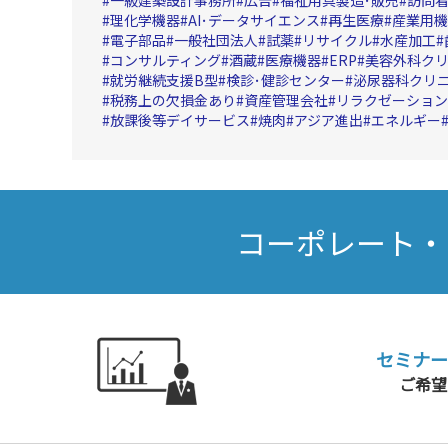
理化学機器
AI･データサイエンス
再生医療
産業用機
電子部品
一般社団法人
試薬
リサイクル
水産加工
コンサルティング
酒蔵
医療機器
ERP
美容外科ク
就労継続支援B型
検診･健診センター
泌尿器科クリ
税務上の欠損金あり
資産管理会社
リラクゼーション
放課後等デイサービス
焼肉
アジア進出
エネルギー
コーポレート・
セミナー
ご希望