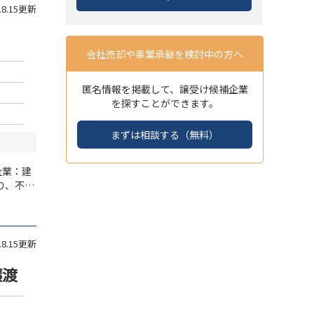
3.8.15更新
会社売却や事業承継を検討中の方へ
匿名情報を掲載して、譲受け候補企業
を探すことができます。
まずは相談する（無料）
企業：建
り、不動
ス網の構
績を持つ
る弊社に
も、西日
3.8.15更新
譲渡