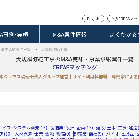
English
X@CREASマ
&A事例･実績
M&A案件情報
よくわかるM
・事業承継案件一覧
>
大規模修繕工事
大規模修繕工事のM&A売却・事業承継案件一覧
CREASマッチング
本クレアス税理士法人グループ運営｜サイト利用料無料｜専門家による
サービス･システム開発(17)
製造業･設計･企画(17)
建設･土木･工事･運送(1
(10)
人材派遣･士業･金融･警備(9)
卸売業･商社(9)
バイオ･医薬品･医