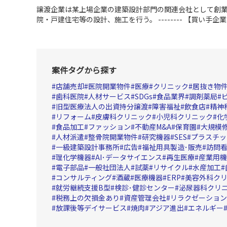
譲渡企業は某上場企業の建築設計部門の関連会社として創
院・戸建住宅等の設計、施工を行う。
--------
【買い手企業
的：建設事業（工場修繕）への進出の為
買収企業は工業用
企業から工場修繕の依頼を従前から受けており、リフォー
ノウハウを活かして、取引先企業の工場修繕に本格参入す
案件タグから探す
店舗売却
医院開業物件
医療
クリニック
居抜き物
歯科医院
人材サービス
SDGs
食品業界
調剤薬局
旧型医療法人の出資持分譲渡
障害福祉
飲食店
精神
リフォーム
皮膚科クリニック
小児科クリニック
化
食品加工
ファッション
不動産M&A
保育園
大規模
人材派遣
整骨院開業物件
研究機器
SES
プラスチッ
一級建築設計事務所
広告
福祉用具製造･販売
訪問
理化学機器
AI･データサイエンス
再生医療
産業用機
電子部品
一般社団法人
試薬
リサイクル
水産加工
コンサルティング
酒蔵
医療機器
ERP
美容外科ク
就労継続支援B型
検診･健診センター
泌尿器科クリ
税務上の欠損金あり
資産管理会社
リラクゼーション
放課後等デイサービス
焼肉
アジア進出
エネルギー