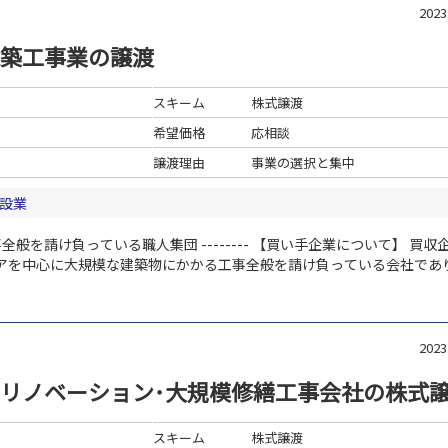
202
築工事業の譲渡
スキーム
株式譲渡
希望価格
応相談
譲渡理由
事業の選択と集中
設業
事全般を請け負っている職人集団
--------
【買い手企業について】
買収
を中心に大規模な建築物にかかる工事全般を請け負っている会社であ
プです。更なる業容拡大のため、東日本エリアにおいても同様のサービ
て不足している状態でした。
その為、東日本エリアにて高い技術と実
な課題となっており、ファインディング（M&A案件の発掘）を得意とす
するに至りました。
今回のM&Aの成立により、東日本エリアにおいて
202
全国での事業展開及び拡充が叶うこととなりました。
リノベーション･大規模修繕工事会社の株式
スキーム
株式譲渡