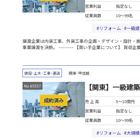
営業利益
指定なし
従業員数
10～99名
リフォーム
一級建
譲渡企業は内装工事、外装工事の企画・デザイン・設計・
事業譲渡を決断。
--------
【買い手企業について】
買収企
受企業は商業施設清掃を主たる事業として、事業規模を拡
強化・拡大すべく、譲渡企業から内装工事業を譲り受ける
建設･土木･工事･運送
関東･甲信越
【関東】一級建築
No.65557
成約済み
売 上 高
5～10億円
営業利益
指定なし
従業員数
10～99名
リフォーム
大規模