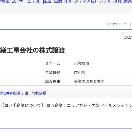
小売業･EC･サービス(4)
広告･出版･印刷･メディア(2)
ホテル･旅館･娯楽
4件中 1-4件
202
繕工事会社の株式譲渡
スキーム
株式譲渡
希望価格
応相談
譲渡理由
事業の選択と集中
大規模修繕工事
建設業
【買い手企業について】
買収企業：エリア拡充・内製化ビルメンテナ