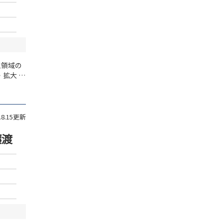
工領域の
・拡大
譲
ス事業を
3.8.15更新
譲渡