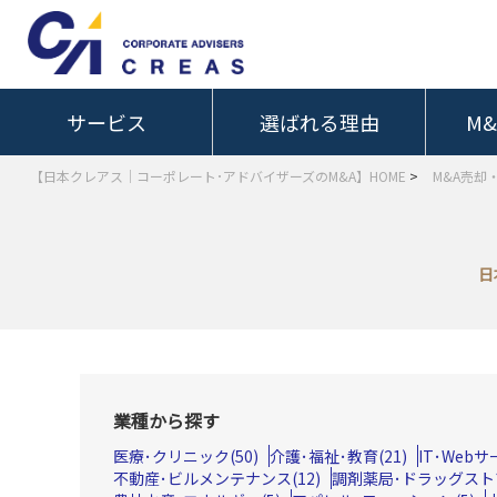
サービス
選ばれる理由
M
【日本クレアス｜コーポレート･アドバイザーズのM&A】HOME
>
M&A売却
日
業種から探す
医療･クリニック(50)
介護･福祉･教育(21)
IT･Web
不動産･ビルメンテナンス(12)
調剤薬局･ドラッグストア