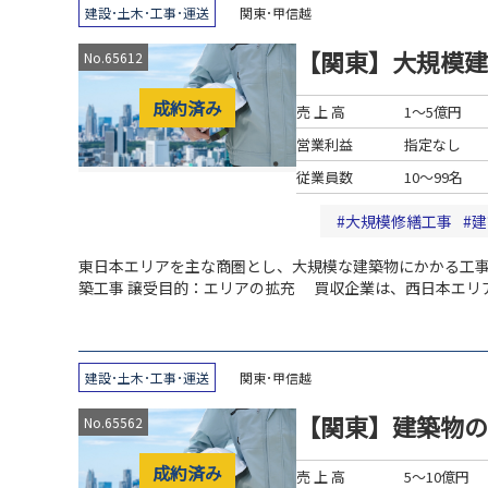
建設･土木･工事･運送
関東･甲信越
【関東】大規模建
No.65612
成約済み
売 上 高
1～5億円
営業利益
指定なし
従業員数
10～99名
大規模修繕工事
建
東日本エリアを主な商圏とし、大規模な建築物にかかる工
築工事
譲受目的：エリアの拡充
買収企業は、西日本エリア
産に関する総合サービスをおこなっている上場企業グルー
築を進めているものの、工事部門については、人材も含め
工事会社をM&Aすることが買収企業グループとしての重要
対して、「該当する優良企業に対するM&Aの提案」を依頼
建設･土木･工事･運送
関東･甲信越
本エリアと同様のサービス提供が可能となり、これにより
【関東】建築物の
No.65562
成約済み
売 上 高
5～10億円