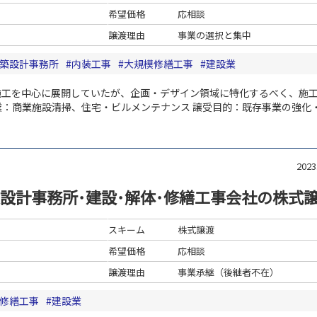
希望価格
応相談
譲渡理由
事業の選択と集中
築設計事務所
内装工事
大規模修繕工事
建設業
施工を中心に展開していたが、企画・デザイン領域に特化するべく、施
業：商業施設清掃、住宅・ビルメンテナンス
譲受目的：既存事業の強化
大してきました。
今後、第二の事業の柱として、住宅・ビルメンテナン
こととなりました。
202
設計事務所･建設･解体･修繕工事会社の株式
スキーム
株式譲渡
希望価格
応相談
譲渡理由
事業承継（後継者不在）
修繕工事
建設業