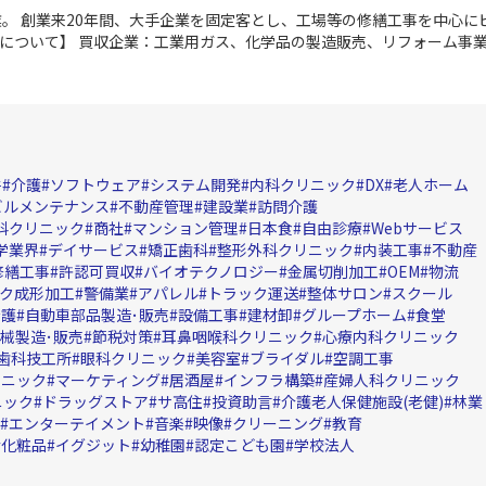
業。
創業来20年間、大手企業を固定客とし、工場等の修繕工事を中心に
について】
買収企業：工業用ガス、化学品の製造販売、リフォーム事
ガス・化学品の製造販売からLPG小売、リフォーム事業を展開する企業
ム事業部を核に当該分野への進出を検討。
今後は、譲渡企業の工場修繕
するとともに、法人・個人顧客の建築への対応を進めていく予定。
件
介護
ソフトウェア
システム開発
内科クリニック
DX
老人ホーム
ビルメンテナンス
不動産管理
建設業
訪問介護
科クリニック
商社
マンション管理
日本食
自由診療
Webサービス
学業界
デイサービス
矯正歯科
整形外科クリニック
内装工事
不動産
修繕工事
許認可買収
バイオテクノロジー
金属切削加工
OEM
物流
ク成形加工
警備業
アパレル
トラック運送
整体サロン
スクール
看護
自動車部品製造･販売
設備工事
建材卸
グループホーム
食堂
械製造･販売
節税対策
耳鼻咽喉科クリニック
心療内科クリニック
歯科技工所
眼科クリニック
美容室
ブライダル
空調工事
リニック
マーケティング
居酒屋
インフラ構築
産婦人科クリニック
ニック
ドラッグストア
サ高住
投資助言
介護老人保健施設(老健)
林業
エンターテイメント
音楽
映像
クリーニング
教育
化粧品
イグジット
幼稚園
認定こども園
学校法人