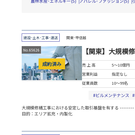
農林水産･エネルギー(5)
アパレル･ファッション(5)
建設･土木･工事･運送
関東･甲信越
【関東】大規模修
No.65626
成約済み
売 上 高
5～10億円
営業利益
指定なし
従業員数
10～99名
ビルメンテナンス
大規模修繕工事における安定した取引基盤を有する
--------
目的：エリア拡充・内製化