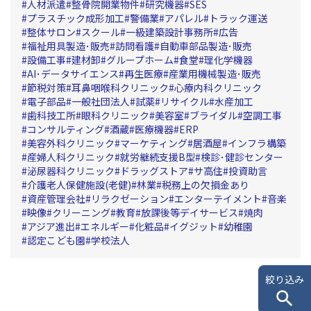
人材派遣
整骨院開業物件
研究機器
SES
プラスチック成形加工
警備業
アパレル
トラック運送
整体サロン
スクール
一級建築設計事務所
広告
福祉用具製造･販売
訪問看護
自動車部品製造･販売
設備工事
建材卸
グループホーム
食堂
理化学機器
AI･データサイエンス
再生医療
産業用機械製造･販売
節税対策
耳鼻咽喉科クリニック
心療内科クリニック
電子部品
一般社団法人
試薬
リサイクル
水産加工
歯科技工所
眼科クリニック
美容室
ブライダル
空調工事
コンサルティング
酒蔵
医療機器
ERP
美容外科クリニック
マーケティング
居酒屋
インフラ構築
産婦人科クリニック
就労継続支援B型
検診･健診センター
泌尿器科クリニック
ドラッグストア
サ高住
投資助言
介護老人保健施設(老健)
林業
税務上の欠損金あり
資産管理会社
リラクゼーション
エンターテイメント
音楽
映像
クリーニング
教育
放課後等デイサービス
焼肉
アジア進出
エネルギー
化粧品
イグジット
幼稚園
認定こども園
学校法人
絞り込み