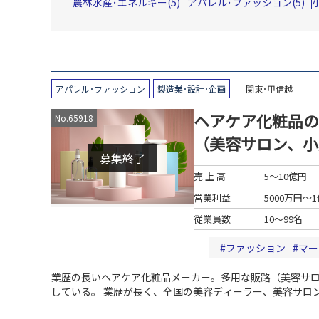
農林水産･エネルギー(5)
アパレル･ファッション(5)
アパレル･ファッション
製造業･設計･企画
関東･甲信越
ヘアケア化粧品の
No.65918
（美容サロン、小
募集終了
売 上 高
5～10億円
営業利益
5000万円～
従業員数
10～99名
ファッション
マー
業歴の長いヘアケア化粧品メーカー。多用な販路（美容サロンな
している。
業歴が長く、全国の美容ディーラー、美容サロ
舗とECで販売されている一般消費者商品も有している
新た