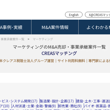
English
X@CREASマ
&A事例･実績
M&A案件情報
よくわかるM
・事業承継案件一覧
>
マーケティング
マーケティングのM&A売却・事業承継案件一覧
CREASマッチング
本クレアス税理士法人グループ運営｜サイト利用料無料｜専門家による
サービス･システム開発(17)
製造業･設計･企画(17)
建設･土木･工事･運送(1
(10)
人材派遣･士業･金融･警備(9)
卸売業･商社(9)
バイオ･医薬品･医