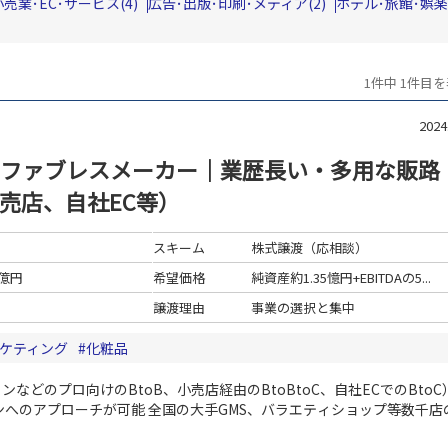
小売業･EC･サービス(4)
広告･出版･印刷･メディア(2)
ホテル･旅館･娯楽
1件中 1件目
202
ファブレスメーカー｜業歴長い・多用な販路
売店、自社EC等）
スキーム
株式譲渡（応相談）
1億円
希望価格
純資産約1.35憶円+EBITDAの5...
譲渡理由
事業の選択と集中
ケティング
化粧品
どのプロ向けのBtoB、小売店経由のBtoBtoC、自社ECでのBtoC
ンへのアプローチが可能
全国の大手GMS、バラエティショップ等数千店
な商品開発及びEC販売の強化により、更なる成長が期待される