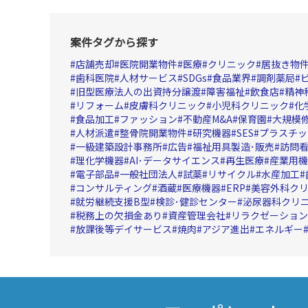
案件タグから探す
店舗売却
医院開業物件
医療
クリニック
居抜き物
歯科医院
人材サービス
SDGs
食品業界
調剤薬局
旧型医療法人の出資持分譲渡
障害福祉
飲食店
精神
リフォーム
皮膚科クリニック
小児科クリニック
化
食品加工
ファッション
不動産M&A
保育園
大規模
人材派遣
整骨院開業物件
研究機器
SES
プラスチッ
一級建築設計事務所
広告
福祉用具製造･販売
訪問
理化学機器
AI･データサイエンス
再生医療
産業用機
電子部品
一般社団法人
試薬
リサイクル
水産加工
コンサルティング
酒蔵
医療機器
ERP
美容外科ク
就労継続支援B型
検診･健診センター
泌尿器科クリ
税務上の欠損金あり
資産管理会社
リラクゼーション
放課後等デイサービス
焼肉
アジア進出
エネルギー