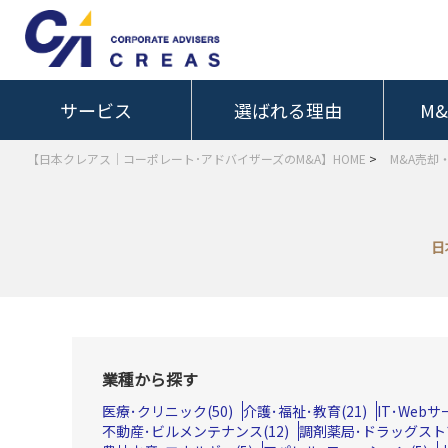
サービス
選ばれる理由
M
【日本クレアス｜コーポレート･アドバイザーズのM&A】HOME
>
M&A売却
日
業種から探す
医療･クリニック(50)
介護･福祉･教育(21)
IT･Web
不動産･ビルメンテナンス(12)
調剤薬局･ドラッグストア