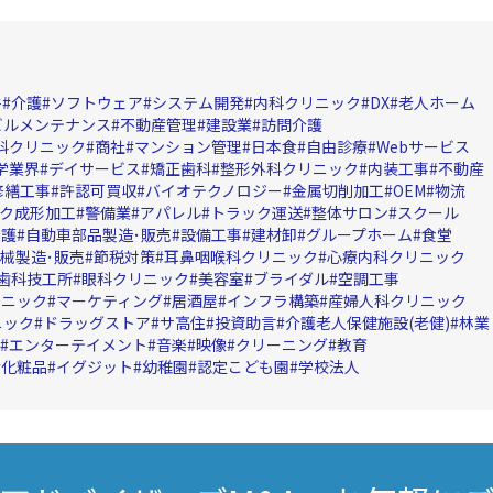
件
介護
ソフトウェア
システム開発
内科クリニック
DX
老人ホーム
ビルメンテナンス
不動産管理
建設業
訪問介護
科クリニック
商社
マンション管理
日本食
自由診療
Webサービス
学業界
デイサービス
矯正歯科
整形外科クリニック
内装工事
不動産
修繕工事
許認可買収
バイオテクノロジー
金属切削加工
OEM
物流
ク成形加工
警備業
アパレル
トラック運送
整体サロン
スクール
看護
自動車部品製造･販売
設備工事
建材卸
グループホーム
食堂
械製造･販売
節税対策
耳鼻咽喉科クリニック
心療内科クリニック
歯科技工所
眼科クリニック
美容室
ブライダル
空調工事
リニック
マーケティング
居酒屋
インフラ構築
産婦人科クリニック
ニック
ドラッグストア
サ高住
投資助言
介護老人保健施設(老健)
林業
エンターテイメント
音楽
映像
クリーニング
教育
化粧品
イグジット
幼稚園
認定こども園
学校法人