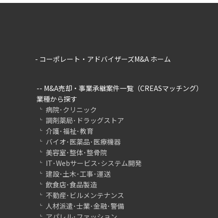
- コーポレート・アドバイザーズM&A ホーム
-- M&A売却・事業承継案件一覧（CREASマッチング）
業種から探す
病院･クリニック
調剤薬局･ドラッグストア
介護･福祉･教育
バイオ･医薬品･医療機器
美容室･整体･整骨院
IT･Webサービス･システム開発
建設･土木･工事･運送
飲食店･食品製造
不動産･ビルメンテナンス
人材派遣･士業･金融･警備
アパレル･ファッション